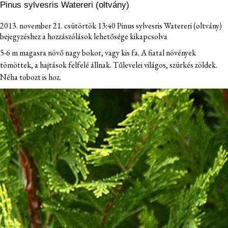
Pinus sylvesris Watereri (oltvány)
2013. november 21. csütörtök 13:40
Pinus sylvesris Watereri (oltvány)
bejegyzéshez
a hozzászólások lehetősége kikapcsolva
5-6 m magasra növő nagy bokor, vagy kis fa. A fiatal növények
tömöttek, a hajtások felfelé állnak. Tűlevelei világos, szürkés zöldek.
Néha tobozt is hoz.
TÖLÖSKERT
NÖVÉNYEINK
ELÉRHETŐSÉG
FIATAL GAZDA