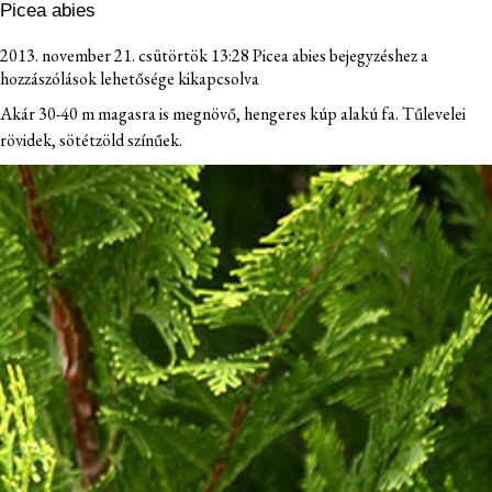
Picea abies
2013. november 21. csütörtök 13:28
Picea abies bejegyzéshez
a
hozzászólások lehetősége kikapcsolva
Akár 30-40 m magasra is megnövő, hengeres kúp alakú fa. Tűlevelei
rövidek, sötétzöld színűek.
TÖLÖSKERT
NÖVÉNYEINK
ELÉRHETŐSÉG
FIATAL GAZDA
ÜGYFÉLKAPU