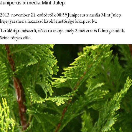
Juniperus x media Mint Julep
2013. november 21. csütörtök 08:59
Juniperus x media Mint Julep
bejegyzéshez
a hozzászólások lehetősége kikapcsolva
Terülő ágrendszerű, nőivarú cserje, mely 2 méterre is felmagasodok.
Színe fényes zöld.
TÖLÖSKERT
NÖVÉNYEINK
ELÉRHETŐSÉG
FIATAL GAZDA
ÜGYFÉLKAPU