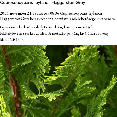
Cupressocyparis leylandii Haggerston Grey
2013. november 21. csütörtök 08:36
Cupressocyparis leylandii
Haggerston Grey bejegyzéshez
a hozzászólások lehetősége kikapcsolva
Gyors növekedésű, szabálytalan alakú, közepes méretű fa.
Pikkelylevelei szürkés zöldek. A metszést jól tűri, kiváló zárt sövény
kialakításához.
TÖLÖSKERT
NÖVÉNYEINK
ELÉRHETŐSÉG
FIATAL GAZDA