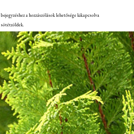
 bejegyzéshez
a hozzászólások lehetősége kikapcsolva
 sötétzöldek.