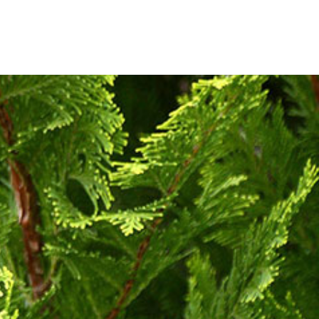
TÖLÖSKERT
NÖVÉNYEINK
ELÉRHETŐSÉG
FIATAL GAZDA
ÜGYFÉLKAPU