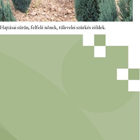
Hajtásai sűrűn, felfelé nőnek, tűlevelei szürkés zöldek.
TÖLÖSKERT
NÖVÉNYEINK
ELÉRHETŐSÉG
FIATAL GAZDA