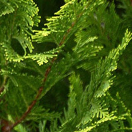
TÖLÖSKERT
NÖVÉNYEINK
ELÉRHETŐSÉG
FIATAL GAZDA
ÜGYFÉLKAPU