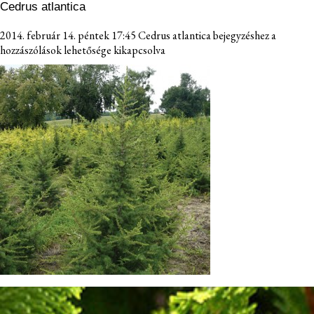
Cedrus atlantica
2014. február 14. péntek 17:45
Cedrus atlantica bejegyzéshez
a
hozzászólások lehetősége kikapcsolva