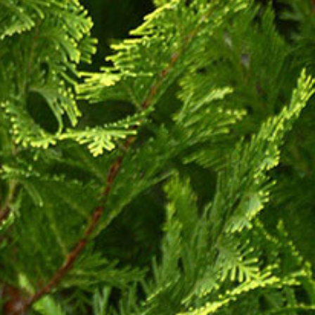
TÖLÖSKERT
NÖVÉNYEINK
ELÉRHETŐSÉG
FIATAL GAZDA
ÜGYFÉLKAPU